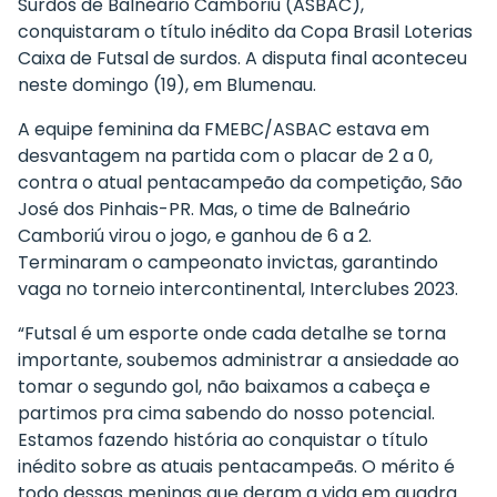
Surdos de Balneário Camboriú (ASBAC),
conquistaram o título inédito da Copa Brasil Loterias
Caixa de Futsal de surdos. A disputa final aconteceu
neste domingo (19), em Blumenau.
A equipe feminina da FMEBC/ASBAC estava em
desvantagem na partida com o placar de 2 a 0,
contra o atual pentacampeão da competição, São
José dos Pinhais-PR. Mas, o time de Balneário
Camboriú virou o jogo, e ganhou de 6 a 2.
Terminaram o campeonato invictas, garantindo
vaga no torneio intercontinental, Interclubes 2023.
“Futsal é um esporte onde cada detalhe se torna
importante, soubemos administrar a ansiedade ao
tomar o segundo gol, não baixamos a cabeça e
partimos pra cima sabendo do nosso potencial.
Estamos fazendo história ao conquistar o título
inédito sobre as atuais pentacampeãs. O mérito é
todo dessas meninas que deram a vida em quadra.