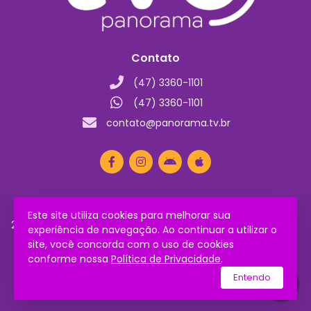
Contato
(47) 3360-1101
(47) 3360-1101
contato@panorama.tv.br
Este site utiliza cookies para melhorar sua
2026 © Todos os direitos reservados.
Política de
experiência de navegação. Ao continuar a utilizar o
Privacidade
site, você concorda com o uso de cookies
conforme nossa
Política de Privacidade
.
utilizamos a plataforma
Entendo